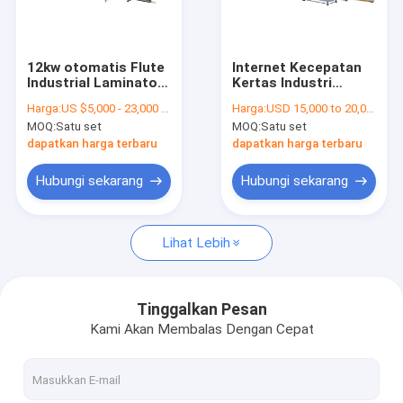
Tentang kami
Tur Pabrik
12kw otomatis Flute
Internet Kecepatan
Industrial Laminator
Kertas Industri
Kontrol kualitas
mesin Electric Driven
Laminating Machine
Harga:
US $5,000 - 23,000 / Set
Harga:
USD 15,000 to 20,000
Anti Fully Automatic
MOQ:
Satu set
MOQ:
Satu set
- Curve
Hubungi kami
dapatkan harga terbaru
dapatkan harga terbaru
Berita
Hubungi sekarang
Hubungi sekarang
Kasus
Lihat Lebih
Laser cutting mesin
Tinggalkan Pesan
Kami Akan Membalas Dengan Cepat
Memotong baja aturan
Die Cutting Consumables