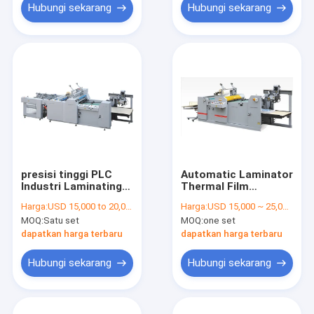
Hubungi sekarang
Hubungi sekarang
presisi tinggi PLC
Automatic Laminator
Industri Laminating
Thermal Film
Mesin Otomatis
Laminating Machine
Harga:
USD 15,000 to 20,000 per set
Harga:
USD 15,000 ~ 25,000 per set
sistem kertas makan
Big Size With PLC
MOQ:
Satu set
MOQ:
one set
PROM-800A
Control Plate
dapatkan harga terbaru
dapatkan harga terbaru
Hubungi sekarang
Hubungi sekarang