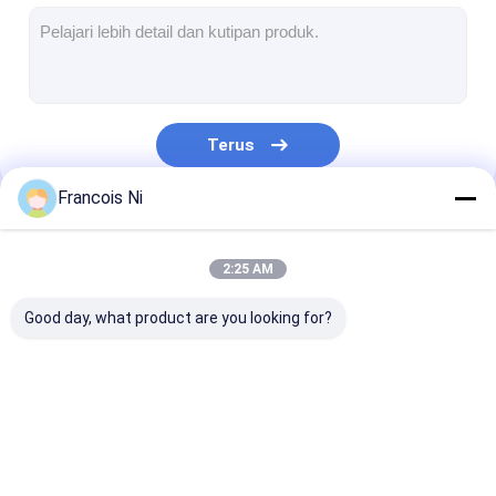
mati peralatan pemotongan
Mesin Auto Bender
mesin laminating industri
Terus
Buku membuat mesin
Francois Ni
Mesin Kemasan otomatis
Kategori Kami
Otomatis Mesin Percetakan
2:25 AM
Posting Tekan Peralatan
Good day, what product are you looking for?
Pra Tekan Peralatan
Perlengkapan lainnya
Laser cutting mesin
Memotong baja
Die Cutting
Mesin laser menandai
aturan
Consumables