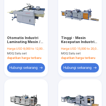
Otomatis Industri
Tinggi - Mesin
Laminating Mesin /
Kecepatan Industri
Peralatan Dengan
Laminating Dengan
Harga:
USD 8,000 to 12,000 per set
Harga:
USD 15,000 to 20,000 per set
Sistem Cutting
Hydraulic Menekan
MOQ:
Satu set
MOQ:
Satu set
Sistem
dapatkan harga terbaru
dapatkan harga terbaru
Hubungi sekarang
Hubungi sekarang
Rumah
Produk
Video