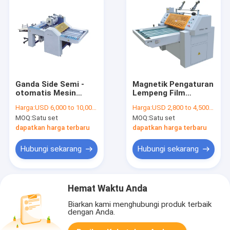
Ganda Side Semi -
Magnetik Pengaturan
otomatis Mesin
Lempeng Film
Commercial
Pedoman Laminator
Harga:
USD 6,000 to 10,000 per set
Harga:
USD 2,800 to 4,500 per set
Laminating Machine
Machine / Laminasi
MOQ:
Satu set
MOQ:
Satu set
Film Laminator
Kertas Mesin
dapatkan harga terbaru
dapatkan harga terbaru
Hubungi sekarang
Hubungi sekarang
Hemat Waktu Anda
Biarkan kami menghubungi produk terbaik
dengan Anda.