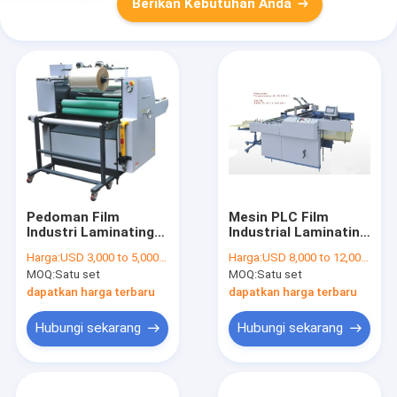
Berikan Kebutuhan Anda
Pedoman Film
Mesin PLC Film
Industri Laminating
Industrial Laminating
Peralatan / Mesin
Dengan Otomatis
Harga:
USD 3,000 to 5,000 per set
Harga:
USD 8,000 to 12,000 per set
Otomatis Laminator
Terpal Dan Jogger
MOQ:
Satu set
MOQ:
Satu set
Pengiriman
dapatkan harga terbaru
dapatkan harga terbaru
Hubungi sekarang
Hubungi sekarang