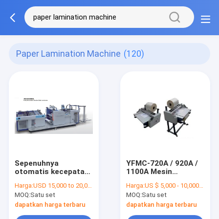
Paper Lamination Machine
(120)
Sepenuhnya
YFMC-720A / 920A /
otomatis kecepatan
1100A Mesin
tinggi Kontrol Kertas
Pedoman Laminating
Harga:
USD 15,000 to 20,000 per set
Harga:
US $ 5,000 - 10,000 / Set
Laminasi Mesin
untuk Packing dan
MOQ:
Satu set
MOQ:
Satu set
Servo PROM-920B /
Percetakan
PROM-1050B
dapatkan harga terbaru
dapatkan harga terbaru