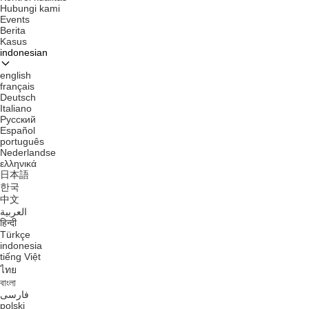
Hubungi kami
Events
Berita
Kasus
indonesian
english
français
Deutsch
Italiano
Русский
Español
português
Nederlandse
ελληνικά
日本語
한국
中文
العربية
हिन्दी
Türkçe
indonesia
tiếng Việt
ไทย
বাংলা
فارسی
polski