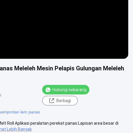
nas Meleleh Mesin Pelapis Gulungan Meleleh
Hubungi sekarang
n
Berbagi
yemprotan lem panas
lt Roll Aplikasi peralatan perekat panas:Lapisan area besar di
ihat Lebih Banyak