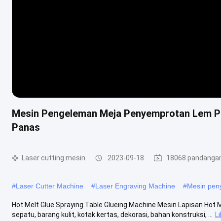
Mesin Pengeleman Meja Penyemprotan Lem Pa
Panas
Laser cutting mesin
2023-09-18
18068 pandanga
#
Laser Cutter Machine
#
Laser Engraving Machine
#
Mesin pen
Hot Melt Glue Spraying Table Glueing Machine Mesin Lapisan Hot Me
sepatu, barang kulit, kotak kertas, dekorasi, bahan konstruksi, ...
L