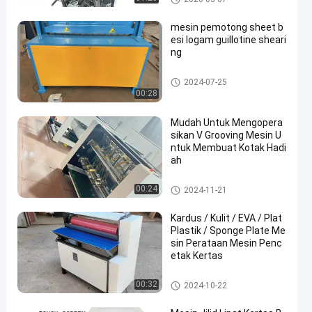
mesin pemotong sheet b
esi logam guillotine sheari
ng
Laser cutting mesin
2024-07-25
00:28
Mudah Untuk Mengopera
sikan V Grooving Mesin U
ntuk Membuat Kotak Hadi
ah
Laser cutting mesin
00:24
2024-11-21
Kardus / Kulit / EVA / Plat
Plastik / Sponge Plate Me
sin Perataan Mesin Penc
etak Kertas
Laser cutting mesin
00:32
2024-10-22