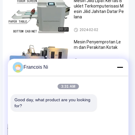
Mesin Jilid Lipat Kertas B
uklet Terkomputerisasi M
esin Jilid Jahitan Datar Pe
lana
Laser cutting mesin
00:31
2024-02-02
Mesin Penyemprotan Le
m dan Perakitan Kotak
Laser cutting mesin
2026-05-15
Francois Ni
01:08
Mesin Pembuat Pertinax
3:31 AM
berkecepatan tinggi
Good day, what product are you looking 
Laser cutting mesin
2026-06-04
for?
00:23
mesin penghapusan kard
us bubble press mesin pe