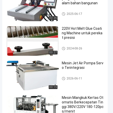
alam bahan bangunan
Laser cutting mesin
2025-06-17
00:36
220V Hot Melt Glue Coati
ng Machine untuk pereka
t presisi
Laser cutting mesin
2024-08-26
00:27
Mesin Jet Air Pompa Serv
o Terintegrasi
Laser cutting mesin
2026-06-11
00:15
Mesin Mangkuk Kertas Ot
omatis Berkecepatan Tin
ggi 380V/220V 180-120pc
s/menit