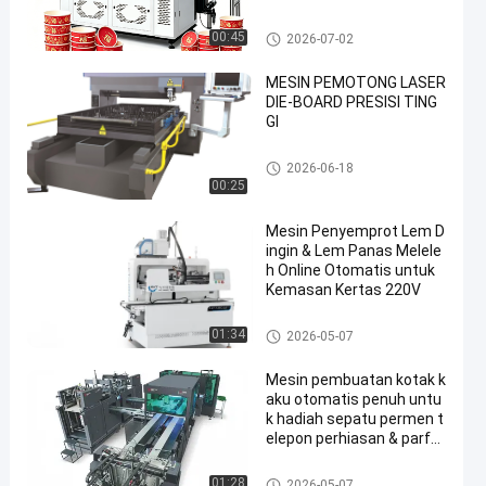
Laser cutting mesin
00:45
2026-07-02
MESIN PEMOTONG LASER
DIE-BOARD PRESISI TING
GI
Laser cutting mesin
2026-06-18
00:25
Mesin Penyemprot Lem D
ingin & Lem Panas Melele
h Online Otomatis untuk
Kemasan Kertas 220V
Laser cutting mesin
01:34
2026-05-07
Mesin pembuatan kotak k
aku otomatis penuh untu
k hadiah sepatu permen t
elepon perhiasan & parfu
m kotak kertas pembuat
komponen inti motor
Laser cutting mesin
01:28
2026-05-07