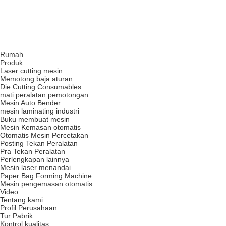
Rumah
Produk
Laser cutting mesin
Memotong baja aturan
Die Cutting Consumables
mati peralatan pemotongan
Mesin Auto Bender
mesin laminating industri
Buku membuat mesin
Mesin Kemasan otomatis
Otomatis Mesin Percetakan
Posting Tekan Peralatan
Pra Tekan Peralatan
Perlengkapan lainnya
Mesin laser menandai
Paper Bag Forming Machine
Mesin pengemasan otomatis
Video
Tentang kami
Profil Perusahaan
Tur Pabrik
Kontrol kualitas